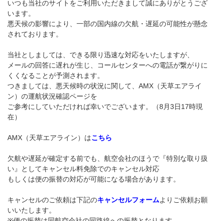
いつも当社のサイトをご利用いただきまして誠にありがとうござ
います。
悪天候の影響により、一部の国内線の欠航・遅延の可能性が懸念
されております。
当社としましては、できる限り迅速な対応をいたしますが、
メールの回答に遅れが生じ、コールセンターへの電話が繋がりに
くくなることが予測されます。
つきましては、悪天候時の状況に関して、
AMX（天草エアライ
ン）
の運航状況確認ページを
ご参考にしていただければ幸いでございます。（8月3日17時現
在）
AMX（天草エアライン）は
こちら
欠航や遅延が確定する前でも、航空会社のほうで『特別な取り扱
い』としてキャンセル料免除でのキャンセル対応
もしくは便の振替の対応が可能になる場合があります。
キャンセルのご依頼は下記の
キャンセルフォーム
よりご依頼お願
いいたします。
※便の振替は同航空会社の同路線への振替となります。