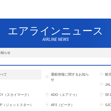
エアラインニュース
AIRLINE NEWS
お知らせ
すべて
運航情報に関するお知ら
航
せ
JA
KY（スカイマーク）
ADO（エアドゥ）
S
JP（ジェットスター）
APJ（ピーチ）
S