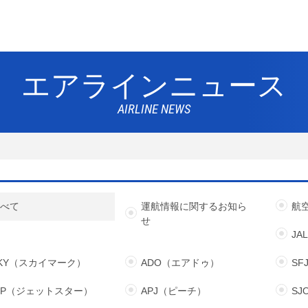
エアラインニュース
AIRLINE NEWS
すべて
運航情報に関するお知ら
航
せ
JA
KY（スカイマーク）
ADO（エアドゥ）
S
JP（ジェットスター）
APJ（ピーチ）
S