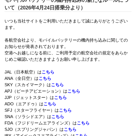
モバイルバッテリーの機内持込みの新たなルールにつ
いて（2026年4月24日搭乗分より）
いつも当社サイトをご利用いただきまして誠にありがとうござい
ます。
各航空会社より、モバイルバッテリーの機内持ち込みに関しての
お知らせが発表されております。
空港へお越しになる前に、ご利用予定の航空会社の規定をあらか
じめご確認いただきますようお願い申し上げます。
JAL（日本航空）は
こちら
ANA（全日空）は
こちら
SKY（スカイマーク）は
こちら
APJ（ピーチアビエーション）は
こちら
JJP（ジェットスター）は
こちら
ADO（エアドゥ）は
こちら
SFJ（スターフライヤー）は
こちら
SNA（ソラシドエア）は
こちら
FDA（フジドリームエアラインズ）は
こちら
SJO（スプリングジャパン）は
こちら
IBX（アイベックスエアラインズ）は
こちら