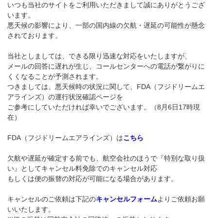
いつも当社のサイトをご利用いただきまして誠にありがとうござ
います。
悪天候の影響により、一部の国内線の欠航・遅延の可能性が懸念
されております。
当社としましては、できる限り迅速な対応をいたしますが、
メールの回答に遅れが生じ、コールセンターへの電話が繋がりに
くくなることが予測されます。
つきましては、悪天候時の状況に関して、
FDA（フジドリームエ
アラインズ）の運行状況確認ページを
ご参考にしていただければ幸いでございます。（8月6日17時現
在）
FDA（フジドリームエアラインズ）は
こちら
欠航や遅延が確定する前でも、航空会社のほうで『特別な取り扱
い』としてキャンセル料免除でのキャンセル対応
もしくは便の振替の対応が可能になる場合があります。
キャンセルのご依頼は下記の
キャンセルフォーム
よりご依頼お願
いいたします。