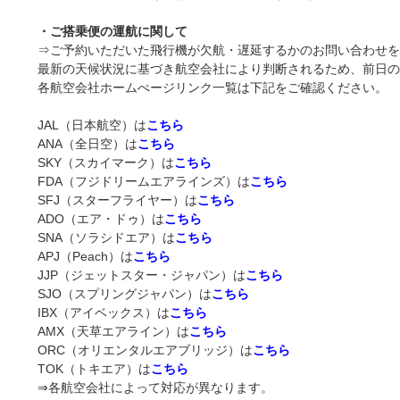
・ご搭乗便の運航に関して
⇒ご予約いただいた飛行機が欠航・遅延するかのお問い合わせを
最新の天候状況に基づき航空会社により判断されるため、前日
各航空会社ホームぺージリンク一覧は下記をご確認ください。
JAL（日本航空）は
こちら
ANA（全日空）は
こちら
SKY（スカイマーク）は
こちら
FDA（フジドリームエアラインズ）は
こちら
SFJ（スターフライヤー）は
こちら
ADO（エア・ドゥ）は
こちら
SNA（ソラシドエア）は
こちら
APJ（Peach）は
こちら
JJP（ジェットスター・ジャパン）は
こちら
SJO（スプリングジャパン）は
こちら
IBX（アイベックス）は
こちら
AMX（天草エアライン）は
こちら
ORC（オリエンタルエアブリッジ）は
こちら
TOK（トキエア）は
こちら
⇒各航空会社によって対応が異なります。