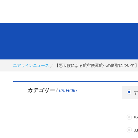
エアラインニュース
【悪天候による航空便運航への影響について
カテゴリー
/
CATEGORY
S
J