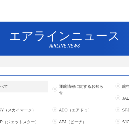
エアラインニュース
AIRLINE NEWS
】
すべて
運航情報に関するお知ら
航
せ
JA
KY（スカイマーク）
ADO（エアドゥ）
S
JP（ジェットスター）
APJ（ピーチ）
S