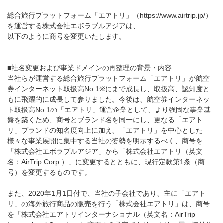
総合旅行プラットフォーム「エアトリ」（https://www.airtrip.jp/）
を運営する株式会社エボラブルアジアは、
以下のように商号を変更いたします。
■社名変更および事業ドメインの再整理の背景・内容
当社らが運営する総合旅行プラットフォーム「エアトリ」が航空
券インターネット取扱高No.1※にまで成長し、取扱高、認知度と
もに飛躍的に成長して参りました。今後は、航空券インターネッ
ト取扱高No.1の「エアトリ」運営企業として、より強固な事業基
盤を築くため、商号とブランド名を同一にし、更なる「エアト
リ」ブランドの知名度向上に加え、「エアトリ」を中心とした
様々な事業展開に集中する当社の姿勢を明示するべく、商号を
「株式会社エボラブルアジア」から「株式会社エアトリ（英文
名：AirTrip Corp.）」に変更するとともに、現行定款第1条（商
号）を変更するものです。
また、2020年1月1日付で、当社の子会社であり、主に「エアト
リ」の海外旅行商品の販売を行う「株式会社エアトリ」は、商号
を「株式会社エアトリインターナショナル（英文名：AirTrip